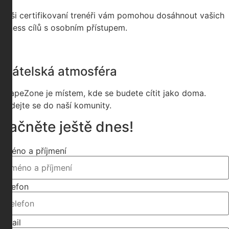
Miss Aerobik 2024
Naši certifikovaní trenéři vám pomohou dosáhnout vašich
Woman Fitness Masters 2023, vítězka
fitness cílů s osobním přístupem.
+420 123 456 789
marinova@shapezone.cz
Přátelská atmosféra
ShapeZone je místem, kde se budete cítit jako doma.
Přidejte se do naší komunity.
Začněte ještě dnes!
Jméno a příjmení
Telefon
Email