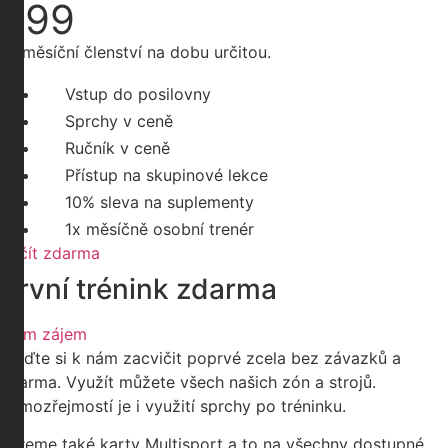
999
12 měsíční členství na dobu určitou.
Vstup do posilovny
Sprchy v ceně
Ručník v ceně
Přístup na skupinové lekce
10% sleva na suplementy
1x měsíčně osobní trenér
Začít zdarma
První trénink zdarma
Mám zájem
Přijďte si k nám zacvičit poprvé zcela bez závazků a
zdarma. Využít můžete všech našich zón a strojů.
Samozřejmostí je i využití sprchy po tréninku.
Bereme také karty Multisport a to na všechny dostupné