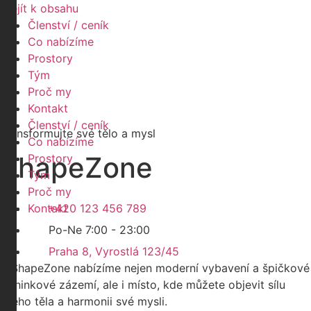
Přejít k obsahu
Členství / ceník
Co nabízíme
Prostory
Tým
Proč my
Kontakt
Členství / ceník
Transformujte své tělo a mysl
Co nabízíme
Shape
Zone
Prostory
Tým
Proč my
Kontakt
+420 123 456 789
Po-Ne 7:00 - 23:00
Praha 8, Vyrostlá 123/45
V ShapeZone nabízíme nejen moderní vybavení a špičkové
tréninkové zázemí, ale i místo, kde můžete objevit sílu
svého těla a harmonii své mysli.