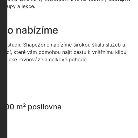
vstupy a lekce.
Co nabízíme
Ve studiu ShapeZone nabízíme širokou škálu služeb a
lekcí, které vám pomohou najít cestu k vnitřnímu klidu,
fyzické rovnováze a celkové pohodě
200 m² posilovna