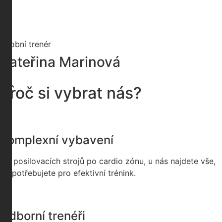
BodyBuilder 2020
BestShape 2023, vítěz
+420 123 456 789
Osobní trenér
ivanov@shapezone.cz
Kateřina Marinová
Proč si vybrat nás?
„
“
Jazyky:
Komplexní vybavení
Čeština
Angličtina
Od posilovacích strojů po cardio zónu, u nás najdete vše,
Specializace:
co potřebujete pro efektivní trénink.
Aerobní tréninky, redukce váhy
Odborní trenéři
Certifikace a ceny: