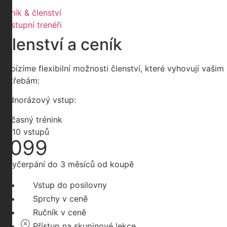
Ceník & členství
Dostupní trenéři
Členství a ceník
Nabízíme flexibilní možnosti členství, které vyhovují vašim
potřebám:
Jednorázový vstup:
200 Kč
Občasný trénink
Kč/10 vstupů
1099
K vyčerpání do 3 měsíců od koupě
Vstup do posilovny
Sprchy v ceně
Ručník v ceně
Přístup na skupinové lekce