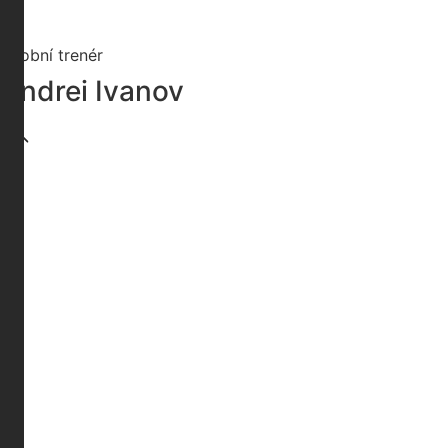
+420 123 456 789
zverina@shapezone.cz
Osobní trenér
Andrei Ivanov
„
“
Jazyky:
Čeština
Angličtina
Specializace:
Osobní tréninky, Bodybuilding
Certifikace a ceny: