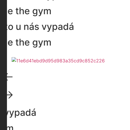
ide the gym
 to u nás vypadá
ide the gym
ás vypadá
 gym