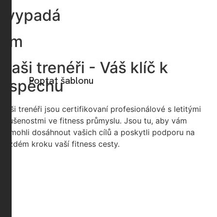
ás vypadá
 gym
Naši trenéři - Váš klíč k
Skvělá volba!
Poptat šablonu
úspěchu
Naši trenéři jsou certifikovaní profesionálové s letitými
zkušenostmi ve fitness průmyslu. Jsou tu, aby vám
pomohli dosáhnout vašich cílů a poskytli podporu na
každém kroku vaší fitness cesty.