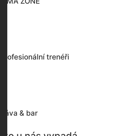
MMA ZONE
Profesionální trenéři
Káva & bar
 to u nás vypadá